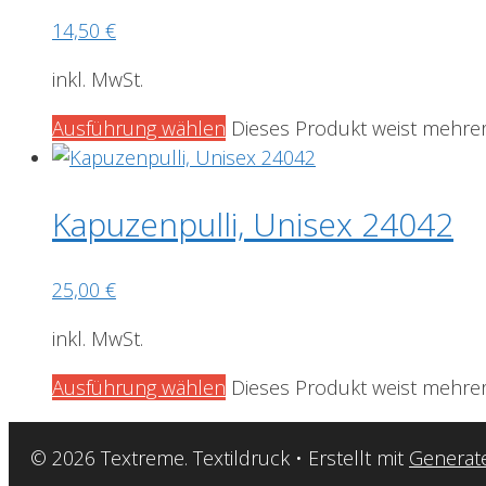
14,50
€
inkl. MwSt.
Ausführung wählen
Dieses Produkt weist mehrer
Kapuzenpulli, Unisex 24042
25,00
€
inkl. MwSt.
Ausführung wählen
Dieses Produkt weist mehrer
© 2026 Textreme. Textildruck
• Erstellt mit
Generat