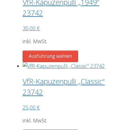
gewählt
VfR-Kapuzenpulli „1949“
Varianten
werden
23742
auf.
Die
30,00
€
Optionen
können
inkl. MwSt.
auf
der
Dieses
Ausführung wählen
Produktseite
Produkt
gewählt
weist
werden
mehrere
VfR-Kapuzenpulli „Classic“
Varianten
23742
auf.
Die
25,00
€
Optionen
können
inkl. MwSt.
auf