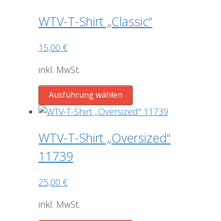
gewählt
weist
werden
mehrere
WTV-T-Shirt „Classic“
Varianten
auf.
15,00
€
Die
Optionen
inkl. MwSt.
können
Dieses
auf
Ausführung wählen
Produkt
der
weist
Produktseite
mehrere
gewählt
WTV-T-Shirt „Oversized“
Varianten
werden
11739
auf.
Die
25,00
€
Optionen
können
inkl. MwSt.
auf