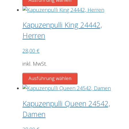
Produkt
weist
mehrere
Kapuzenpulli King 24442,
Varianten
Herren
auf.
Die
28,00
€
Optionen
können
inkl. MwSt.
auf
der
Dieses
Ausführung wählen
Produktseite
Produkt
gewählt
weist
werden
mehrere
Kapuzenpulli Queen 24542,
Varianten
Damen
auf.
Die