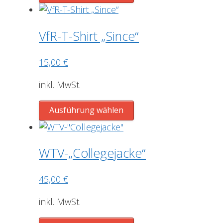
Produkt
der
weist
Produktseite
mehrere
gewählt
VfR-T-Shirt „Since“
Varianten
werden
auf.
15,00
€
Die
Optionen
inkl. MwSt.
können
Dieses
auf
Ausführung wählen
Produkt
der
weist
Produktseite
mehrere
gewählt
WTV-„Collegejacke“
Varianten
werden
auf.
45,00
€
Die
Optionen
inkl. MwSt.
können