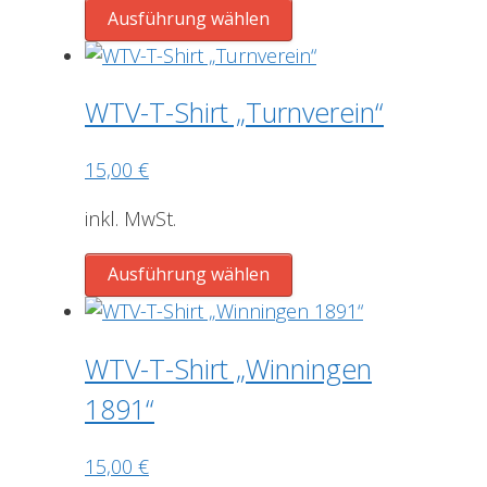
der
Dieses
Ausführung wählen
Produktseite
Produkt
gewählt
weist
werden
mehrere
WTV-T-Shirt „Turnverein“
Varianten
auf.
15,00
€
Die
Optionen
inkl. MwSt.
können
Dieses
auf
Ausführung wählen
Produkt
der
weist
Produktseite
mehrere
gewählt
WTV-T-Shirt „Winningen
Varianten
werden
1891“
auf.
Die
15,00
€
Optionen