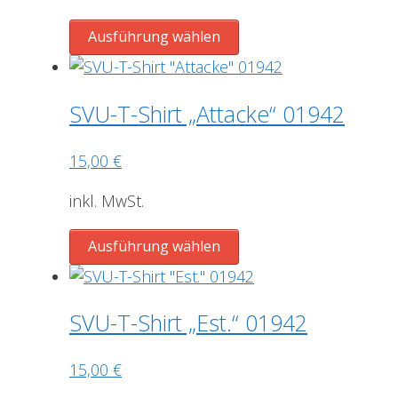
auf
der
Dieses
Ausführung wählen
Produktseite
Produkt
gewählt
weist
werden
mehrere
SVU-T-Shirt „Attacke“ 01942
Varianten
auf.
15,00
€
Die
Optionen
inkl. MwSt.
können
Dieses
auf
Ausführung wählen
Produkt
der
weist
Produktseite
mehrere
gewählt
SVU-T-Shirt „Est.“ 01942
Varianten
werden
auf.
15,00
€
Die