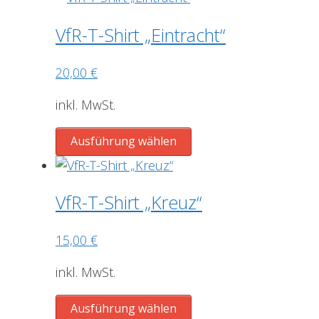
weist
Produktseite
mehrere
gewählt
VfR-T-Shirt „Eintracht“
Varianten
werden
auf.
20,00
€
Die
Optionen
inkl. MwSt.
können
Dieses
auf
Ausführung wählen
Produkt
der
weist
Produktseite
mehrere
gewählt
VfR-T-Shirt „Kreuz“
Varianten
werden
auf.
15,00
€
Die
Optionen
inkl. MwSt.
können
Dieses
auf
Ausführung wählen