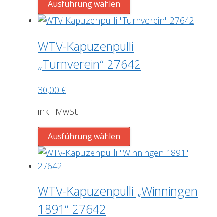
Dieses
auf
Ausführung wählen
Produkt
der
weist
Produktseite
mehrere
gewählt
WTV-Kapuzenpulli
Varianten
werden
„Turnverein“ 27642
auf.
Die
30,00
€
Optionen
können
inkl. MwSt.
auf
der
Dieses
Ausführung wählen
Produktseite
Produkt
gewählt
weist
werden
mehrere
Varianten
WTV-Kapuzenpulli „Winningen
auf.
1891“ 27642
Die