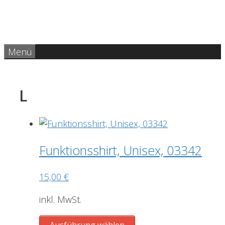
Zum
Inhalt
springen
Menü
L
Funktionsshirt, Unisex, 03342
15,00
€
inkl. MwSt.
Dieses
Ausführung wählen