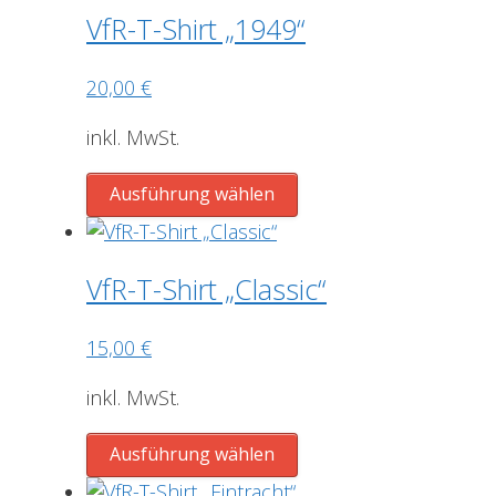
werden
mehrere
VfR-T-Shirt „1949“
Varianten
auf.
20,00
€
Die
Optionen
inkl. MwSt.
können
Dieses
auf
Ausführung wählen
Produkt
der
weist
Produktseite
mehrere
gewählt
VfR-T-Shirt „Classic“
Varianten
werden
auf.
15,00
€
Die
Optionen
inkl. MwSt.
können
Dieses
auf
Ausführung wählen
Produkt
der