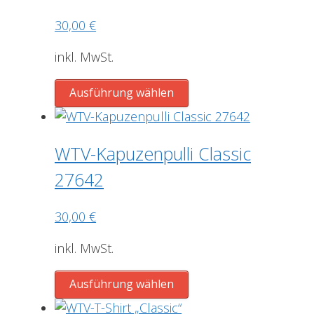
Optionen
30,00
€
können
auf
inkl. MwSt.
der
Produktseite
Dieses
Ausführung wählen
gewählt
Produkt
werden
weist
mehrere
WTV-Kapuzenpulli Classic
Varianten
27642
auf.
Die
30,00
€
Optionen
können
inkl. MwSt.
auf
der
Dieses
Ausführung wählen
Produktseite
Produkt