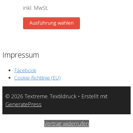
können
inkl. MwSt.
auf
der
Dieses
Ausführung wählen
Produktseite
Produkt
gewählt
weist
werden
mehrere
Varianten
Impressum
auf.
Die
Facebook
Optionen
Cookie-Richtlinie (EU)
können
auf
© 2026 Textreme. Textildruck
• Erstellt mit
der
GeneratePress
Produktseite
gewählt
Vertrag widerrufen
werden