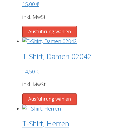
auf.
15,00
€
Die
Optionen
inkl. MwSt.
können
Dieses
auf
Ausführung wählen
Produkt
der
weist
Produktseite
mehrere
gewählt
T-Shirt, Damen 02042
Varianten
werden
auf.
14,50
€
Die
Optionen
inkl. MwSt.
können
Dieses
auf
Ausführung wählen
Produkt
der
weist
Produktseite
mehrere
gewählt
T-Shirt, Herren
Varianten