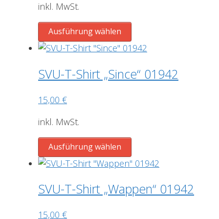
Optionen
inkl. MwSt.
können
Dieses
auf
Ausführung wählen
Produkt
der
weist
Produktseite
mehrere
gewählt
SVU-T-Shirt „Since“ 01942
Varianten
werden
auf.
15,00
€
Die
Optionen
inkl. MwSt.
können
Dieses
auf
Ausführung wählen
Produkt
der
weist
Produktseite
mehrere
gewählt
SVU-T-Shirt „Wappen“ 01942
Varianten
werden
auf.
15,00
€