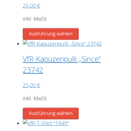
25,00
€
Optionen
können
inkl. MwSt.
auf
der
Dieses
Ausführung wählen
Produktseite
Produkt
gewählt
weist
werden
mehrere
VfR-Kapuzenpulli „Since“
Varianten
23742
auf.
Die
25,00
€
Optionen
können
inkl. MwSt.
auf
der
Dieses
Ausführung wählen
Produktseite
Produkt
gewählt
weist