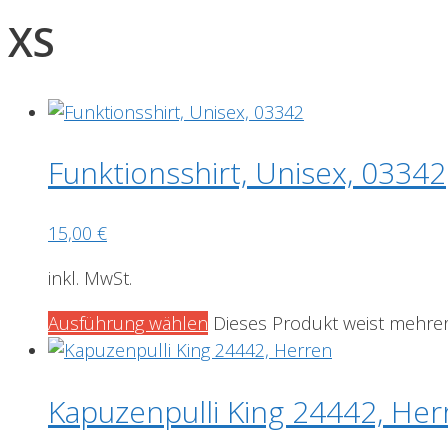
XS
Funktionsshirt, Unisex, 03342
15,00
€
inkl. MwSt.
Ausführung wählen
Dieses Produkt weist mehrer
Kapuzenpulli King 24442, Her