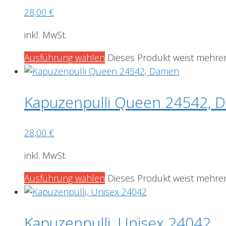
28,00
€
inkl. MwSt.
Ausführung wählen
Dieses Produkt weist mehrer
Kapuzenpulli Queen 24542, 
28,00
€
inkl. MwSt.
Ausführung wählen
Dieses Produkt weist mehrer
Kapuzenpulli, Unisex 24042