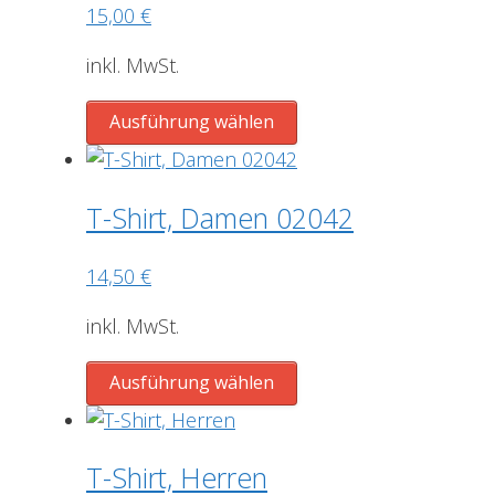
auf.
15,00
€
Die
Optionen
inkl. MwSt.
können
Dieses
auf
Ausführung wählen
Produkt
der
weist
Produktseite
mehrere
gewählt
T-Shirt, Damen 02042
Varianten
werden
auf.
14,50
€
Die
Optionen
inkl. MwSt.
können
Dieses
auf
Ausführung wählen
Produkt
der
weist
Produktseite
mehrere
gewählt
T-Shirt, Herren
Varianten