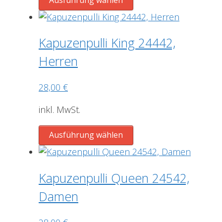
Produkt
weist
mehrere
Kapuzenpulli King 24442,
Varianten
Herren
auf.
Die
28,00
€
Optionen
können
inkl. MwSt.
auf
der
Dieses
Ausführung wählen
Produktseite
Produkt
gewählt
weist
werden
mehrere
Kapuzenpulli Queen 24542,
Varianten
Damen
auf.
Die