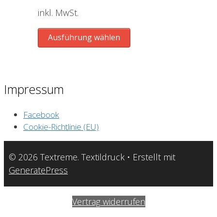
können
inkl. MwSt.
auf
der
Dieses
Ausführung wählen
Produktseite
Produkt
gewählt
weist
werden
mehrere
Varianten
Impressum
auf.
Die
Facebook
Optionen
Cookie-Richtlinie (EU)
können
auf
© 2026 Textreme. Textildruck
• Erstellt mit
der
GeneratePress
Produktseite
gewählt
Vertrag widerrufen
werden