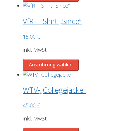
Produkt
der
weist
Produktseite
mehrere
gewählt
VfR-T-Shirt „Since“
Varianten
werden
auf.
15,00
€
Die
Optionen
inkl. MwSt.
können
Dieses
auf
Ausführung wählen
Produkt
der
weist
Produktseite
mehrere
gewählt
WTV-„Collegejacke“
Varianten
werden
auf.
45,00
€
Die
Optionen
inkl. MwSt.
können