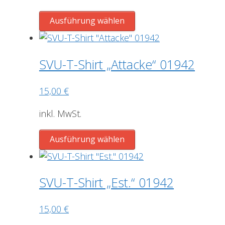
auf
der
Dieses
Ausführung wählen
Produktseite
Produkt
gewählt
weist
werden
mehrere
SVU-T-Shirt „Attacke“ 01942
Varianten
auf.
15,00
€
Die
Optionen
inkl. MwSt.
können
Dieses
auf
Ausführung wählen
Produkt
der
weist
Produktseite
mehrere
gewählt
SVU-T-Shirt „Est.“ 01942
Varianten
werden
auf.
15,00
€
Die