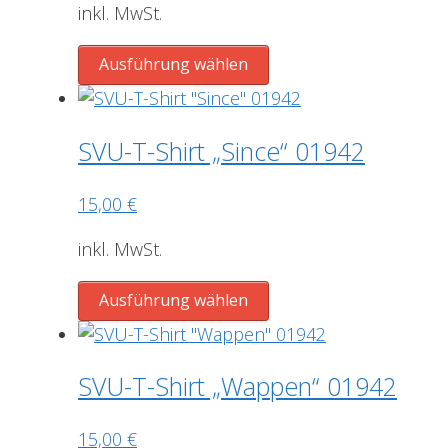
Optionen
inkl. MwSt.
können
Dieses
auf
Ausführung wählen
Produkt
der
weist
Produktseite
mehrere
gewählt
SVU-T-Shirt „Since“ 01942
Varianten
werden
auf.
15,00
€
Die
Optionen
inkl. MwSt.
können
Dieses
auf
Ausführung wählen
Produkt
der
weist
Produktseite
mehrere
gewählt
SVU-T-Shirt „Wappen“ 01942
Varianten
werden
auf.
15,00
€