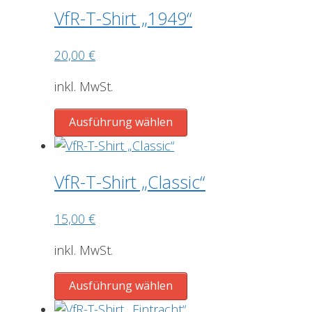
werden
mehrere
VfR-T-Shirt „1949“
Varianten
auf.
20,00
€
Die
Optionen
inkl. MwSt.
können
Dieses
auf
Ausführung wählen
Produkt
der
weist
Produktseite
mehrere
gewählt
VfR-T-Shirt „Classic“
Varianten
werden
auf.
15,00
€
Die
Optionen
inkl. MwSt.
können
Dieses
auf
Ausführung wählen
Produkt
der