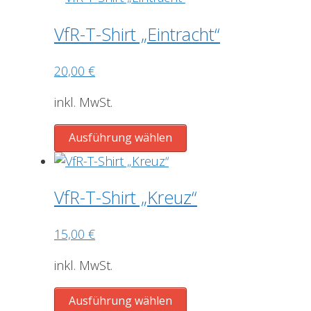
weist
Produktseite
mehrere
gewählt
VfR-T-Shirt „Eintracht“
Varianten
werden
auf.
20,00
€
Die
Optionen
inkl. MwSt.
können
Dieses
auf
Ausführung wählen
Produkt
der
weist
Produktseite
mehrere
gewählt
VfR-T-Shirt „Kreuz“
Varianten
werden
auf.
15,00
€
Die
Optionen
inkl. MwSt.
können
Dieses
auf
Ausführung wählen