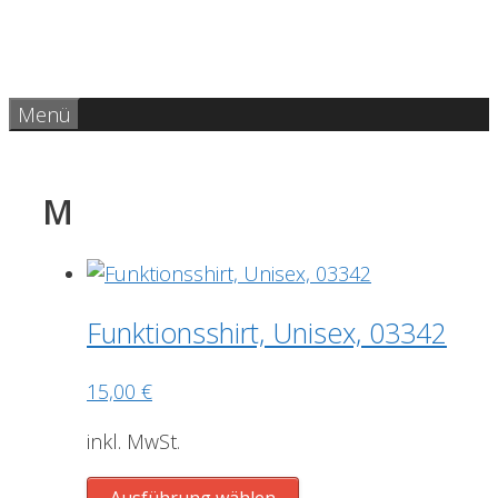
Zum
Inhalt
springen
Menü
M
Funktionsshirt, Unisex, 03342
15,00
€
inkl. MwSt.
Dieses
Ausführung wählen