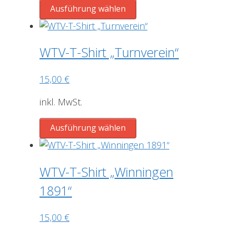
der
Dieses
Ausführung wählen
Produktseite
Produkt
gewählt
weist
werden
mehrere
WTV-T-Shirt „Turnverein“
Varianten
auf.
15,00
€
Die
Optionen
inkl. MwSt.
können
Dieses
auf
Ausführung wählen
Produkt
der
weist
Produktseite
mehrere
gewählt
WTV-T-Shirt „Winningen
Varianten
werden
1891“
auf.
Die
15,00
€
Optionen