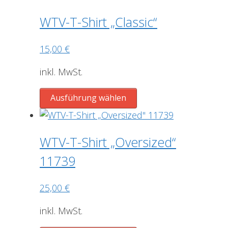
gewählt
weist
werden
mehrere
WTV-T-Shirt „Classic“
Varianten
auf.
15,00
€
Die
Optionen
inkl. MwSt.
können
Dieses
auf
Ausführung wählen
Produkt
der
weist
Produktseite
mehrere
gewählt
WTV-T-Shirt „Oversized“
Varianten
werden
11739
auf.
Die
25,00
€
Optionen
können
inkl. MwSt.
auf