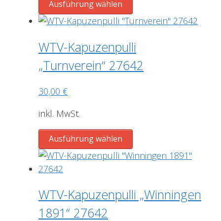
Dieses
auf
Ausführung wählen
Produkt
der
weist
Produktseite
mehrere
gewählt
WTV-Kapuzenpulli
Varianten
werden
„Turnverein“ 27642
auf.
Die
30,00
€
Optionen
können
inkl. MwSt.
auf
der
Dieses
Ausführung wählen
Produktseite
Produkt
gewählt
weist
werden
mehrere
Varianten
WTV-Kapuzenpulli „Winningen
auf.
1891“ 27642
Die