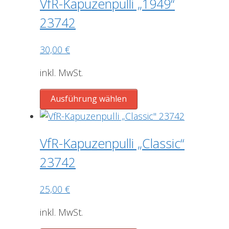
gewählt
VfR-Kapuzenpulli „1949“
Varianten
werden
23742
auf.
Die
30,00
€
Optionen
können
inkl. MwSt.
auf
der
Dieses
Ausführung wählen
Produktseite
Produkt
gewählt
weist
werden
mehrere
VfR-Kapuzenpulli „Classic“
Varianten
23742
auf.
Die
25,00
€
Optionen
können
inkl. MwSt.
auf