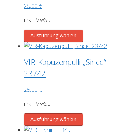
25,00
€
Optionen
können
inkl. MwSt.
auf
der
Dieses
Ausführung wählen
Produktseite
Produkt
gewählt
weist
werden
mehrere
VfR-Kapuzenpulli „Since“
Varianten
23742
auf.
Die
25,00
€
Optionen
können
inkl. MwSt.
auf
der
Dieses
Ausführung wählen
Produktseite
Produkt
gewählt
weist