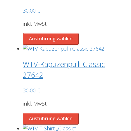
Optionen
30,00
€
können
auf
inkl. MwSt.
der
Produktseite
Dieses
Ausführung wählen
gewählt
Produkt
werden
weist
mehrere
WTV-Kapuzenpulli Classic
Varianten
27642
auf.
Die
30,00
€
Optionen
können
inkl. MwSt.
auf
der
Dieses
Ausführung wählen
Produktseite
Produkt