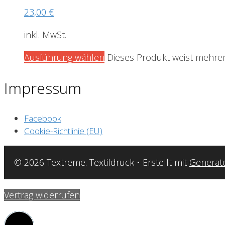
23,00
€
inkl. MwSt.
Ausführung wählen
Dieses Produkt weist mehrer
Impressum
Facebook
Cookie-Richtlinie (EU)
© 2026 Textreme. Textildruck
• Erstellt mit
Generat
Vertrag widerrufen