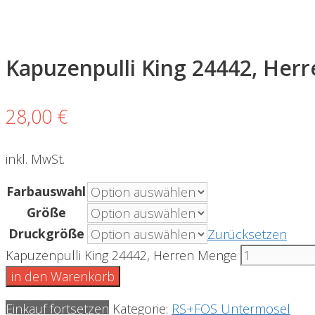
Kapuzenpulli King 24442, Herr
28,00
€
inkl. MwSt.
Farbauswahl
Größe
Druckgröße
Zurücksetzen
Kapuzenpulli King 24442, Herren Menge
in den Warenkorb
Einkauf fortsetzen
Kategorie:
RS+FOS Untermosel